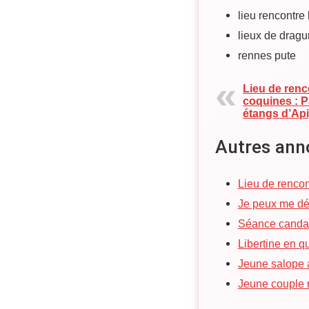
lieu rencontre
lieux de drag
rennes pute
Lieu de renc
coquines : P
étangs d’Ap
Autres ann
Lieu de rencon
Je peux me dé
Séance candau
Libertine en q
Jeune salope 
Jeune couple r