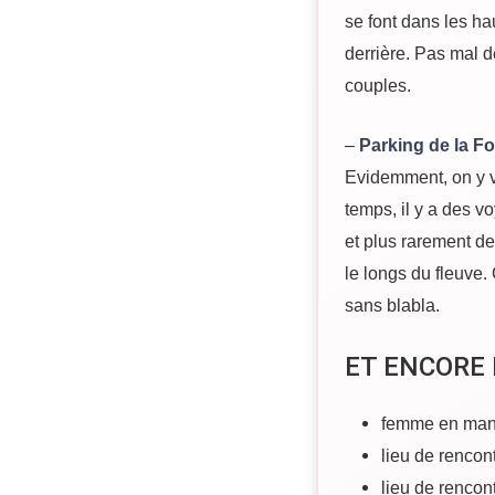
se font dans les hau
derrière. Pas mal d
couples.
–
Parking de la F
Evidemment, on y v
temps, il y a des 
et plus rarement des
le longs du fleuve. 
sans blabla.
ET ENCORE 
femme en man
lieu de renco
lieu de renco