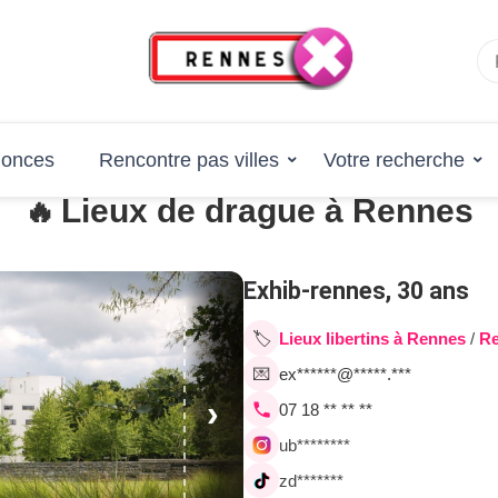
Plan cul 😛
Rencontre sexe dans le 35
nonces
Rencontre pas villes
Votre recherche
Lieux de drague à Rennes
🔥
Exhib-rennes, 30 ans
🏷️
Lieux libertins à Rennes
/
R
💌
ex******@*****.***
›
07 18 ** ** **
ub********
zd*******