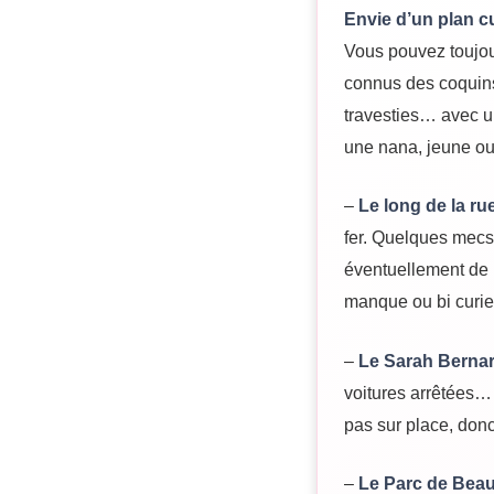
Envie d’un plan cu
Vous pouvez toujour
connus des coquins
travesties… avec u
une nana, jeune ou
–
Le long de la ru
fer. Quelques mecs
éventuellement de 
manque ou bi curie
–
Le Sarah Bernart
voitures arrêtées…
pas sur place, don
–
Le Parc de Bea