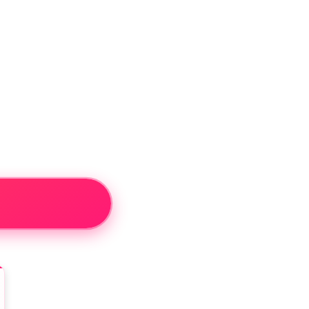
›
Inscription gratuite obligatoire 
ouvrir sa galerie
ligatoire pour
erie