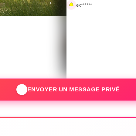
‹
ex******
💬
ENVOYER UN MESSAGE PRIVÉ
Inscription gratuite ob
ouvrir sa gal