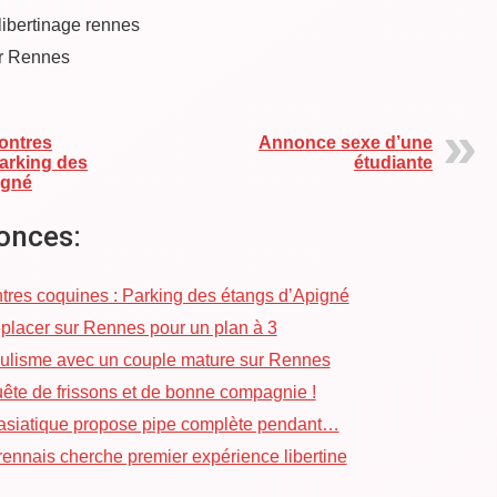
 libertinage rennes
ur Rennes
ontres
Annonce sexe d’une
arking des
étudiante
igné
onces:
tres coquines : Parking des étangs d’Apigné
placer sur Rennes pour un plan à 3
lisme avec un couple mature sur Rennes
uête de frissons et de bonne compagnie !
asiatique propose pipe complète pendant…
ennais cherche premier expérience libertine